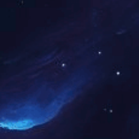
华体会手机网页版-华体会
（中国） YK SR6625 服务
器
查看详情
华体会手机网页版-华体会