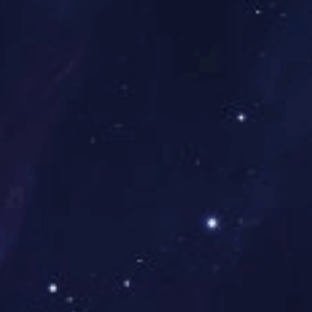
华体会手机网页版-华体会
华体会手机网页版-
（中国） YK SR960 服务
（中国） YK SR750x
器
务器产品
查看详情
查看