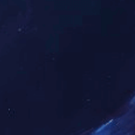
华体会
华体会手机网页版-华体会
a 服
（中国） YK SR750 服务
器产品
详情
查看详情