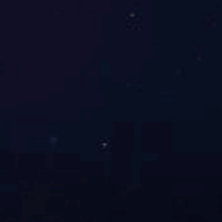
华体会手机网页版-华体会
华体会手机网页版-
（中国） YK SR650 服务
（中国） YK SR760
器
器
查看详情
查看