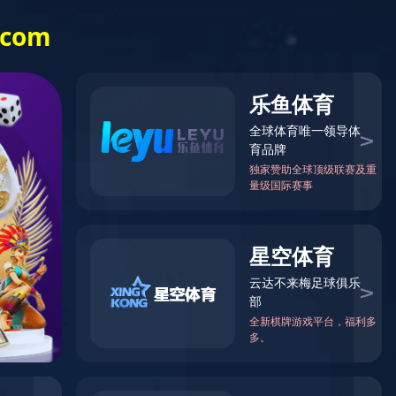
EN
技术服务支持
关于我们
搜索