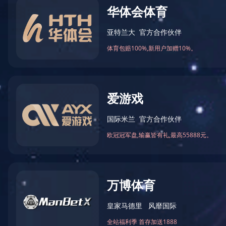
华体会手机网页版-华体会（中
华体会手机网页版-华体会
（中国） YK1000超融合一
体机
华体会手机网页版-华体会（中国）
YK1000系列是一个与 VMware ...
查看详情