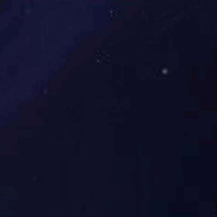
华体会手机网页版-华体会
（中国） YK SR762
（中国） YK8100-8 服务器
器
查看详情
查看
华体会手机网页版-华体会
华体会手机网页版-
（中国） YK SR7615 服务
（中国） YK SR750
器
器
查看详情
查看