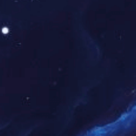
华体会手机网页版-华体会
华体会手机网页版-
（中国） YK SXE9680 服
（中国） YK SR660
务器
器
查看详情
查看